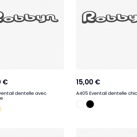
0 €
15,00 €
entail dentelle avec
A405 Eventail dentelle chi
te
BLANC
NOIR
ANC
CREME