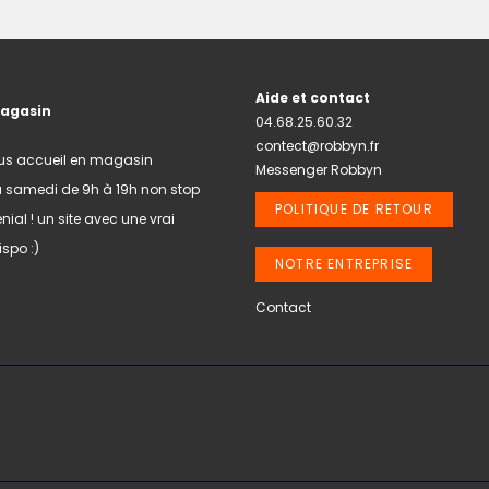
Aide et contact
magasin
04.68.25.60.32
contect@robbyn.fr
us accueil en magasin
Messenger Robbyn
u samedi de 9h à 19h non stop
POLITIQUE DE RETOUR
nial ! un site avec une vrai
spo :)
NOTRE ENTREPRISE
Contact