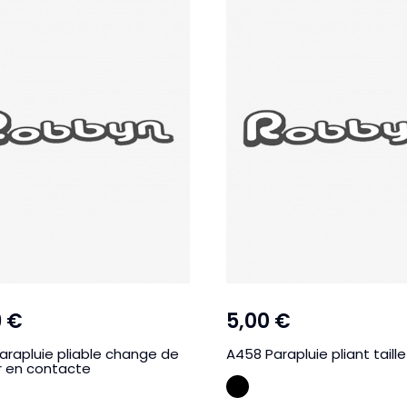
9 €
5,00 €
arapluie pliable change de
A458 Parapluie pliant taille
r en contacte
NOIR
IR