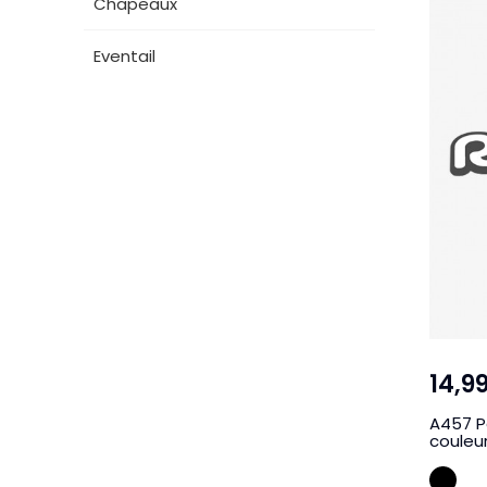
Chapeaux
Eventail
14,9
A457 P
couleu
NO