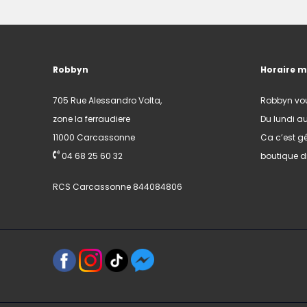
Robbyn
Horaire 
705 Rue Alessandro Volta,
Robbyn vo
zone la ferraudiere
Du lundi a
11000 Carcassonne
Ca c’est gé
04 68 25 60 32
boutique di
RCS Carcassonne 844084806