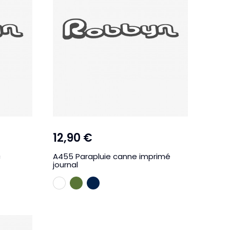
12,90 €
c
A455 Parapluie canne imprimé
journal
BLANC
KAKI
MARINE