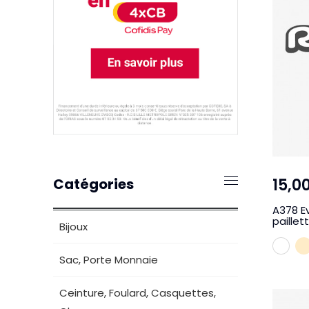
15,0
Catégories
A378 Ev
paillet
Bijoux
BL
Sac, Porte Monnaie
Ceinture, Foulard, Casquettes,