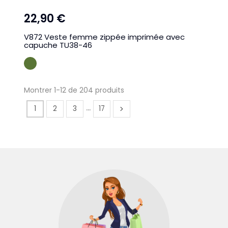
22,90 €
V872 Veste femme zippée imprimée avec
capuche TU38-46
KAKI
Montrer 1-12 de 204 produits
…
1
2
3
17