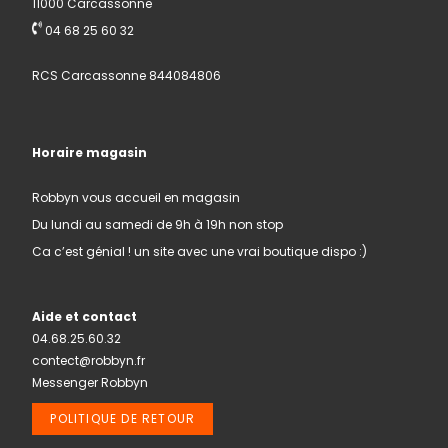
11000 Carcassonne
04 68 25 60 32
RCS Carcassonne 844084806
Horaire magasin
Robbyn vous accueil en magasin
Du lundi au samedi de 9h à 19h non stop
Ca c’est génial ! un site avec une vrai boutique dispo :)
Aide et contact
04.68.25.60.32
contect@robbyn.fr
Messenger Robbyn
POLITIQUE DE RETOUR