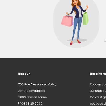
Robbyn
Horaire 
705 Rue Alessandro Volta,
Robbyn vo
zone la ferraudiere
Du lundi a
11000 Carcassonne
Ca c’est gé
04 68 25 60 32
boutique di