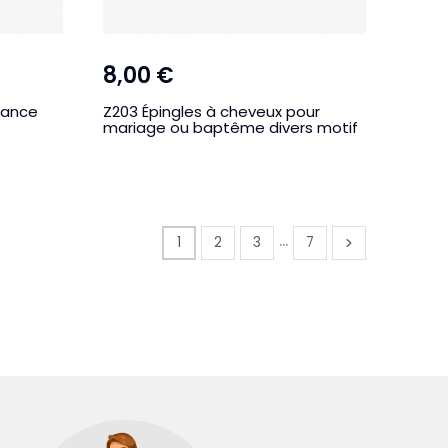
8,00 €
dance
Z203 Épingles à cheveux pour
mariage ou baptême divers motif
…
1
2
3
7