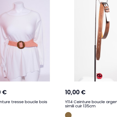
0 €
10,00 €
nture tresse boucle bois
Y114 Ceinture boucle arge
simili cuir 135cm
SE
TAUPE