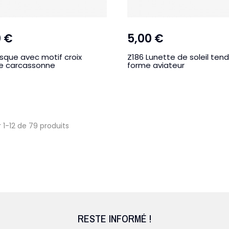
0 €
5,00 €
sque avec motif croix
Z186 Lunette de soleil ten
e carcassonne
forme aviateur
s souris
 1-12 de 79 produits
RESTE INFORMÉ !