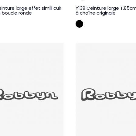
inture large effet simili cuir
Y139 Ceinture large T.85c
 boucle ronde
à chaîne originale
i
Creme