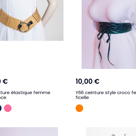
0 €
10,00 €
nture élastique femme
Y66 ceinture style croco 
nce
ficelle
RDEAUX
MARINE
ROSE
ORANGE