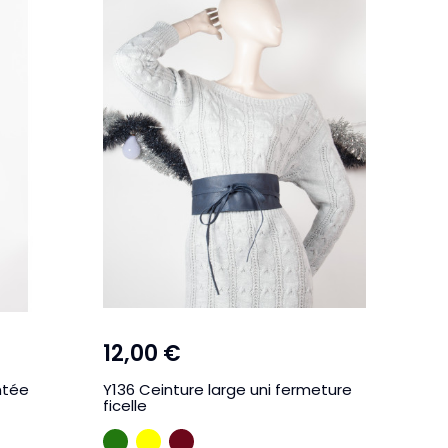
12,00 €
ntée
Y136 Ceinture large uni fermeture
ficelle
VERT
JAUNE
BORDEAUX