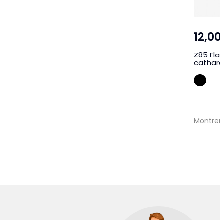
12,0
Z85 Fla
cathar
Gri
Montrer