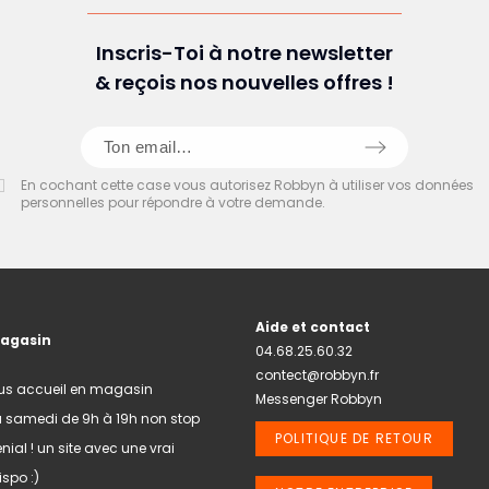
Inscris-Toi à notre newsletter
& reçois nos nouvelles offres !
En cochant cette case vous autorisez Robbyn à utiliser vos données
personnelles pour répondre à votre demande.
Aide et contact
magasin
04.68.25.60.32
contect@robbyn.fr
us accueil en magasin
Messenger Robbyn
u samedi de 9h à 19h non stop
POLITIQUE DE RETOUR
nial ! un site avec une vrai
spo :)