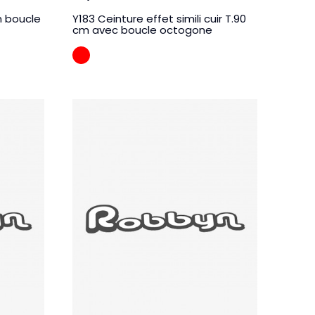
m boucle
Y183 Ceinture effet simili cuir T.90
cm avec boucle octogone
Rouge