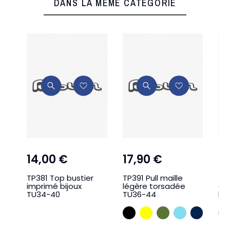
DANS LA MÊME CATÉGORIE
14,00 €
17,90 €
3
TP381 Top bustier
TP391 Pull maille
TP3
imprimé bijoux
légère torsadée
aj
TU34-40
TU36-44
lo
NOIR
JAUNE
KAKI
BLEU CIEL
MARIN