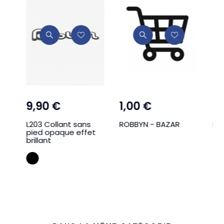
9,90 €
1,00 €
1,
R
L203 Collant sans
ROBBYN - BAZAR
RO
pied opaque effet
brillant
Noir