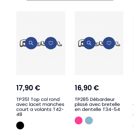
17,90 €
16,90 €
2
TP351 Top col rond
TP285 Débardeur
TP
avec lacet manches
plissé avec bretelle
ma
court a volants T42-
en dentelle T34-54
ave
48
re
FUSHIA
BLEU JEAN
NOIR