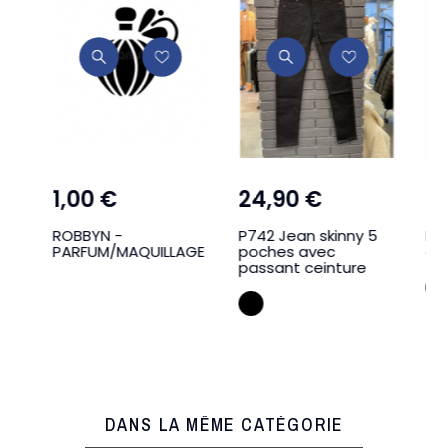
1,00 €
24,90 €
2
ROBBYN -
P742 Jean skinny 5
PP9
PARFUM/MAQUILLAGE
poches avec
cui
passant ceinture
Noir
DANS LA MÊME CATÉGORIE