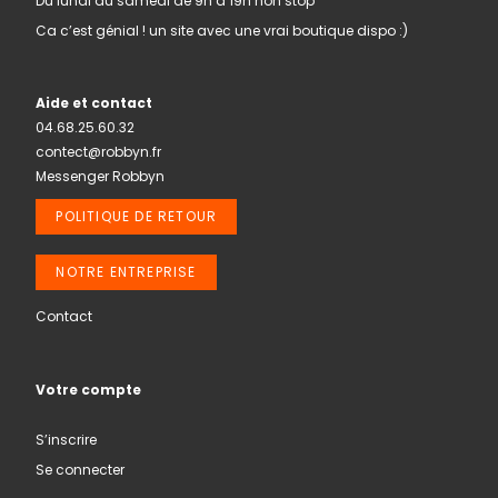
Du lundi au samedi de 9h à 19h non stop
Ca c’est génial ! un site avec une vrai boutique dispo :)
Aide et contact
04.68.25.60.32
contect@robbyn.fr
Messenger Robbyn
POLITIQUE DE RETOUR
NOTRE ENTREPRISE
Contact
Votre compte
S’inscrire
Se connecter