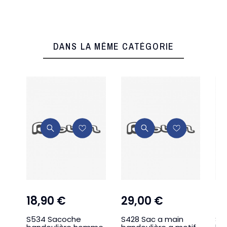
DANS LA MÊME CATÉGORIE
18,90 €
29,00 €
2
S534 Sacoche
S428 Sac a main
S5