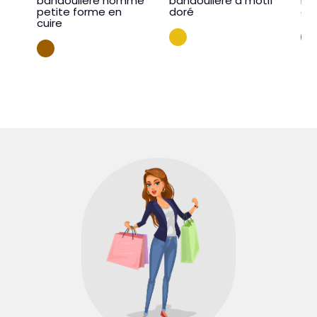
bandoulière homme
bandoulière a motif
ba
petite forme en
doré
gr
cuire
MOUTARDE
CAMEL