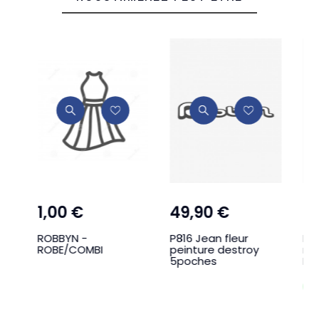
1,00 €
49,90 €
2
ROBBYN -
P816 Jean fleur
Ro
AGE
ROBE/COMBI
peinture destroy
ma
5poches
La