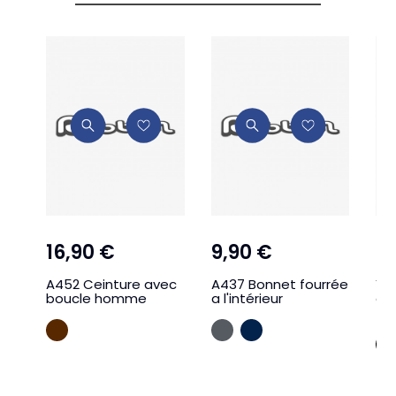
16,90 €
9,90 €
16
A452 Ceinture avec
A437 Bonnet fourrée
Y3
boucle homme
a l'intérieur
av
fr
MARRON
GRIS ANTHR
MARINE