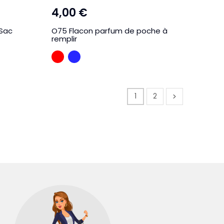
4,00 €
Sac
O75 Flacon parfum de poche à
remplir
ROUGE
BLEU
1
2