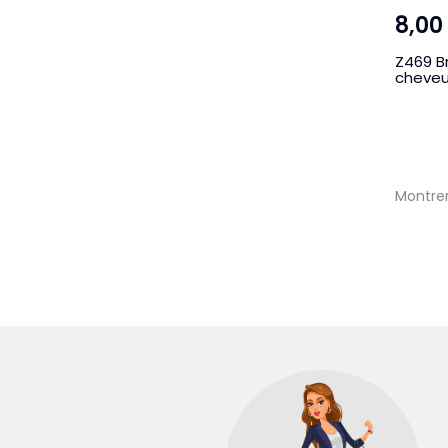
8,00
Z469 B
cheveu
Montrer