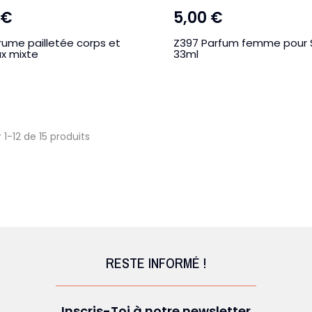
 €
5,00 €
rume pailletée corps et
Z397 Parfum femme pour 
x mixte
33ml
 1-12 de 15 produits
RESTE INFORMÉ !
Inscris-Toi à notre newsletter