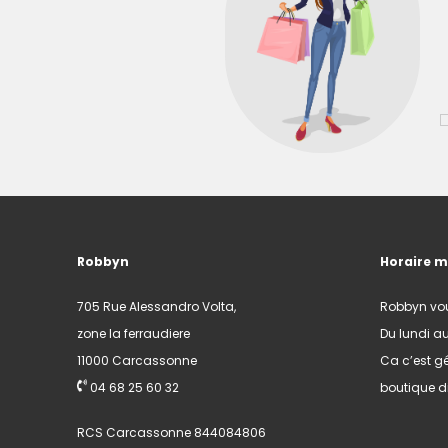
Robbyn
Horaire 
705 Rue Alessandro Volta,
Robbyn vo
zone la ferraudiere
Du lundi a
11000 Carcassonne
Ca c’est gé
04 68 25 60 32
boutique di
RCS Carcassonne 844084806