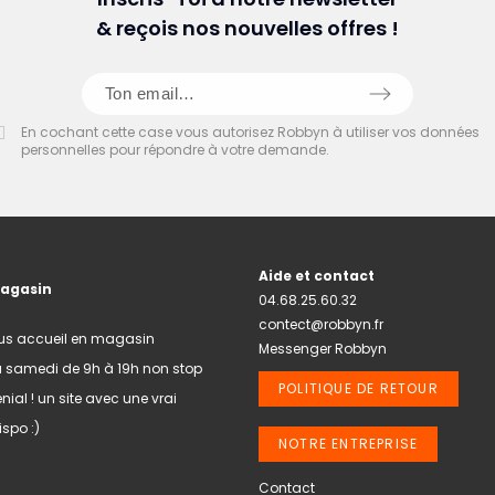
& reçois nos nouvelles offres !
En cochant cette case vous autorisez Robbyn à utiliser vos données
personnelles pour répondre à votre demande.
Aide et contact
magasin
04.68.25.60.32
contect@robbyn.fr
us accueil en magasin
Messenger Robbyn
u samedi de 9h à 19h non stop
POLITIQUE DE RETOUR
nial ! un site avec une vrai
spo :)
NOTRE ENTREPRISE
Contact