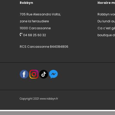
Robbyn
Horaire 
705 Rue Alessandro Volta,
Robbyn vo
zone la ferraudiere
Du lundi a
11000 Carcassonne
Ca c’est gé
04 68 25 60 32
boutique di
RCS Carcassonne 844084806
Copyright 2021 www.robbyn.fr