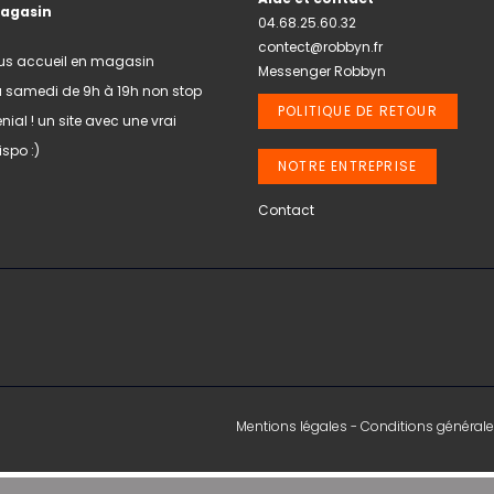
magasin
04.68.25.60.32
contect@robbyn.fr
us accueil en magasin
Messenger Robbyn
u samedi de 9h à 19h non stop
POLITIQUE DE RETOUR
nial ! un site avec une vrai
spo :)
NOTRE ENTREPRISE
Contact
Mentions légales
-
Conditions générale