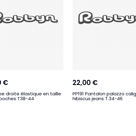
0 €
22,00 €
pe droite élastique en taille
PP191 Pantalon palazzo cali
 poches T38-44
hibiscus jeans T.34-46
I