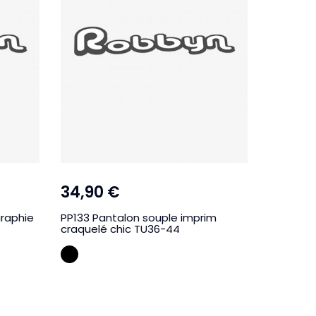
34,90 €
29,00
graphie
PP133 Pantalon souple imprim
SH140 Sh
craquelé chic TU36-44
poches z
NOIR
Cre