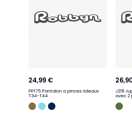
24,99 €
26,9
PP175 Pantalon a pinces rideaux
J218 Ju
T34-T44
avec 2
TAUPE
BLEU CIEL
MARINE
KAK