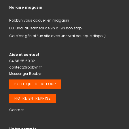
Horaire magasin
Robbyn vous accueil en magasin
Du lundi au samedi de 9h à 19h non stop
Ca c’est génial ! un site avec une vrai boutique dispo :)
Aide et contact
04.68.25.60.32
contect@robbyn.fr
Messenger Robbyn
POLITIQUE DE RETOUR
NOTRE ENTREPRISE
Contact
Votre compte