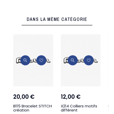
DANS LA MÊME CATÉGORIE
20,00 €
12,00 €
2
B115 Bracelet STITCH
X214 Colliers motifs
BR9
création
différent
ave