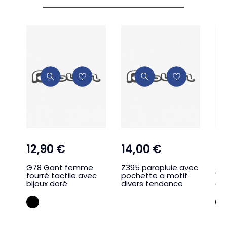
12,90 €
14,00 €
16
G78 Gant femme
Z395 parapluie avec
A3
fourré tactile avec
pochette a motif
" L
bijoux doré
divers tendance
de
NOIR