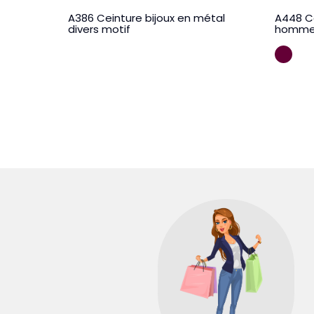
A386 Ceinture bijoux en métal
A448 C
divers motif
homm
LIE 