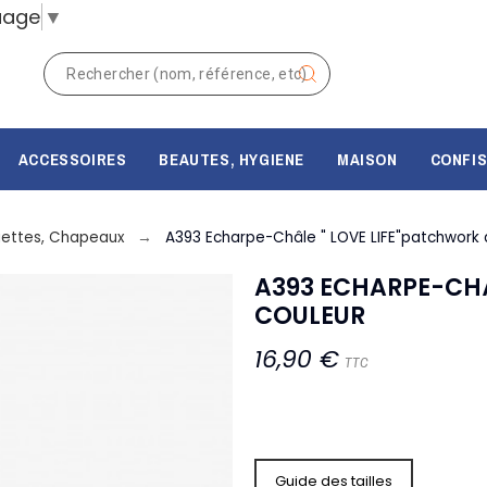
uage
▼
ACCESSOIRES
BEAUTES, HYGIENE
MAISON
CONFIS
uettes, Chapeaux
A393 Echarpe-Châle " LOVE LIFE"patchwork 
A393 ECHARPE-CHÂ
COULEUR
16,90 €
TTC
Guide des tailles