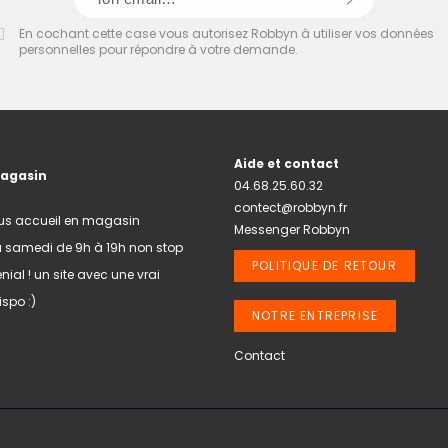
En cochant cette case vous autorisez Robbyn à utiliser vos données
personnelles pour répondre à votre demande.
Aide et contact
magasin
04.68.25.60.32
contect@robbyn.fr
us accueil en magasin
Messenger Robbyn
u samedi de 9h à 19h non stop
POLITIQUE DE RETOUR
nial ! un site avec une vrai
spo :)
NOTRE ENTREPRISE
Contact