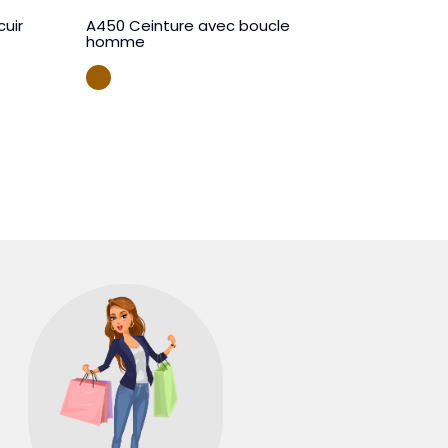
cuir
A450 Ceinture avec boucle
Y347 Ech
homme
carreaux
CAMEL
MARI