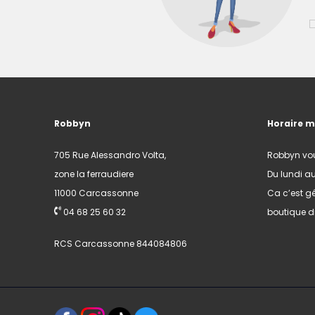
Robbyn
Horaire 
705 Rue Alessandro Volta,
Robbyn vo
zone la ferraudiere
Du lundi a
11000 Carcassonne
Ca c’est gé
04 68 25 60 32
boutique di
RCS Carcassonne 844084806