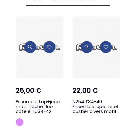
25,00 €
22,00 €
3
Ensemble top+jupe
N254 T34-40
NN
motif tâche fluo
Ensemble jupette et
to
côtelé TU34-42
bustier divers motif
tai
LILA