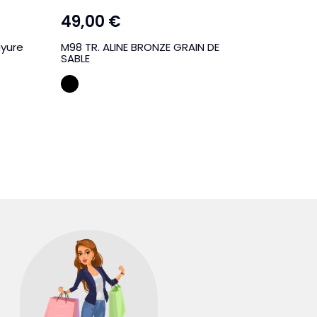
49,00 €
45,00
ayure
M98 TR. ALINE BRONZE GRAIN DE
LM767 tr
SABLE
sable bi 
Bronze