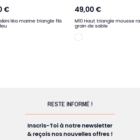
0 €
49,00 €
kini léa marine triangle fils
M10 Haut triangle mousse r
leu
grain de sable
ue marine
Rayure
RESTE INFORMÉ !
Inscris-Toi à notre newsletter
& reçois nos nouvelles offres !