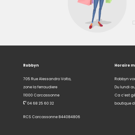
Robbyn
Horaire 
705 Rue Alessandro Volta,
Robbyn vo
zone la ferraudiere
Du lundi a
11000 Carcassonne
Ca c’est gé
04 68 25 60 32
boutique di
RCS Carcassonne 844084806