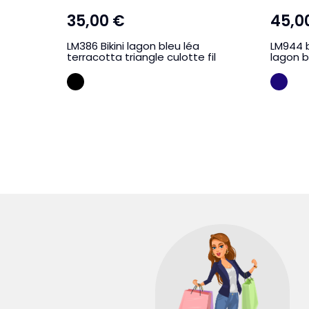
35,00 €
45,0
LM386 Bikini lagon bleu léa
LM944 bi
terracotta triangle culotte fil
lagon b
Terracotta
Ble