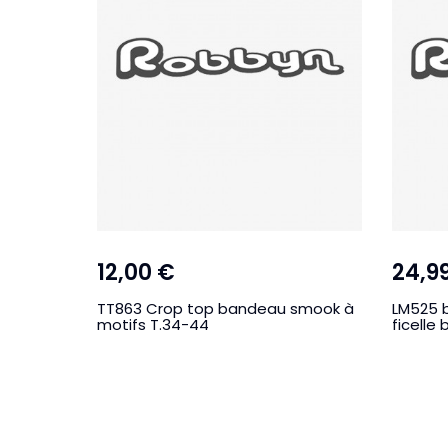
12,00 €
24,9
gle
TT863 Crop top bandeau smook à
LM525 b
motifs T.34-44
ficelle