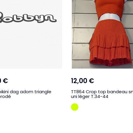
9 €
12,00 €
ikini dag adom triangle
TT864 Crop top bandeau 
 brodé
uni léger T.34-44
VERT POMME