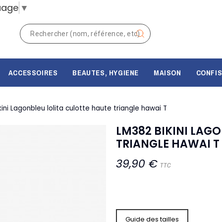
uage
▼
ACCESSOIRES
BEAUTES, HYGIENE
MAISON
CONFIS
ini Lagonbleu lolita culotte haute triangle hawai T
LM382 BIKINI LAG
TRIANGLE HAWAI T
39,90 €
TTC
Guide des tailles