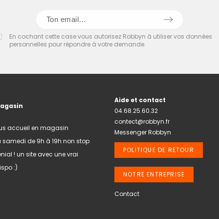
En cochant cette case vous autorisez Robbyn à utiliser vos données
personnelles pour répondre à votre demande.
Aide et contact
magasin
04.68.25.60.32
contect@robbyn.fr
us accueil en magasin
Messenger Robbyn
u samedi de 9h à 19h non stop
POLITIQUE DE RETOUR
nial ! un site avec une vrai
spo :)
NOTRE ENTREPRISE
Contact