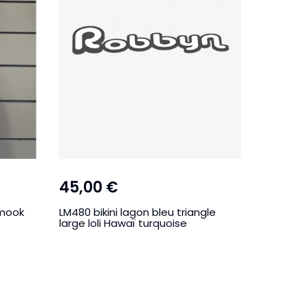
45,00 €
19,00
smook
LM480 bikini lagon bleu triangle
J119 Jupe
large loli Hawaï turquoise
smock T
BLA
K