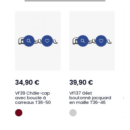
34,90 €
39,90 €
2
VF39 Châle-cap
VF137 Gilet
TF
avec boucle à
boutonné jacquard
ma
carreaux T36-50
en maille T36-46
fr
TU
BORDEAUX
GRIS SOURI