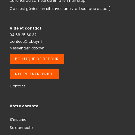
Du lundi au samedi de 9h à 19h non stop
Ca c’est génial ! un site avec une vrai boutique dispo :)
Aide et contact
04.68.25.60.32
contect@robbyn.fr
Messenger Robbyn
POLITIQUE DE RETOUR
NOTRE ENTREPRISE
Contact
Votre compte
S’inscrire
Se connecter