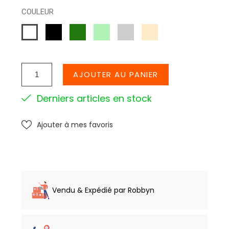
COULEUR
NOIR
VERT
VERT
GRIS
CREME
BLANC
D
SOURI
EAU
AJOUTER AU PANIER
Derniers articles en stock
Ajouter à mes favoris
Vendu & Expédié par Robbyn