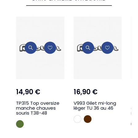
14,90 €
16,90 €
2
TP315 Top oversize
V993 Gilet mi-long
TP
manche chauves
léger TU 36 au 46
ov
souris T38-48
mo
BLANC
MARRON
KAKI