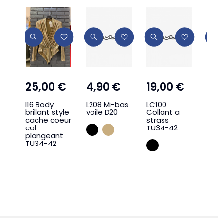
25,00 €
4,90 €
19,00 €
9
I16 Body
L208 Mi-bas
LC100
A4
brillant style
voile D20
Collant a
5 
cache coeur
strass
ant
col
TU34-42
pr
NOIR
BEIGE
plongeant
TU34-42
NOIR