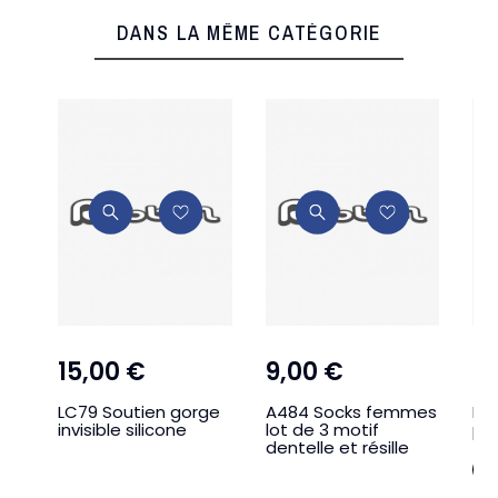
DANS LA MÊME CATÉGORIE
15,00 €
9,00 €
4
LC79 Soutien gorge
A484 Socks femmes
L20
invisible silicone
lot de 3 motif
pr
dentelle et résille