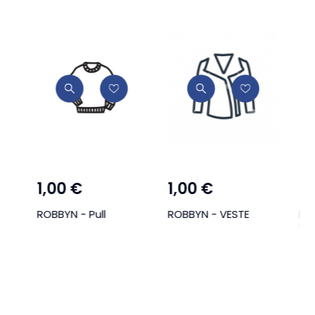
1,00 €
1,00 €
1,
ifs
ROBBYN - Pull
ROBBYN - VESTE
RO
CH