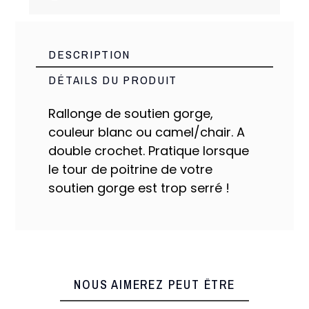
DESCRIPTION
DÉTAILS DU PRODUIT
Rallonge de soutien gorge,
couleur blanc ou camel/chair. A
Made PRC
Marque
double crochet. Pratique lorsque
06813
Référence
le tour de poitrine de votre
7 Produits
En stock
soutien gorge est trop serré !
NOUS AIMEREZ PEUT ÊTRE