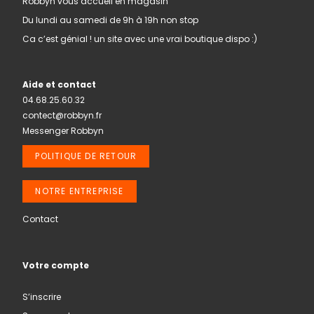
Robbyn vous accueil en magasin
Du lundi au samedi de 9h à 19h non stop
Ca c’est génial ! un site avec une vrai boutique dispo :)
Aide et contact
04.68.25.60.32
contect@robbyn.fr
Messenger Robbyn
POLITIQUE DE RETOUR
NOTRE ENTREPRISE
Contact
Votre compte
S’inscrire