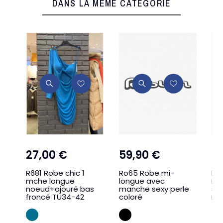
DANS LA MÊME CATÉGORIE
27,00 €
59,90 €
18
R681 Robe chic 1
Ro65 Robe mi-
Ro
mche longue
longue avec
mo
noeud+ajouré bas
manche sexy perle
s/
froncé TU34-42
coloré
mo
BLEU CANAR
Noir