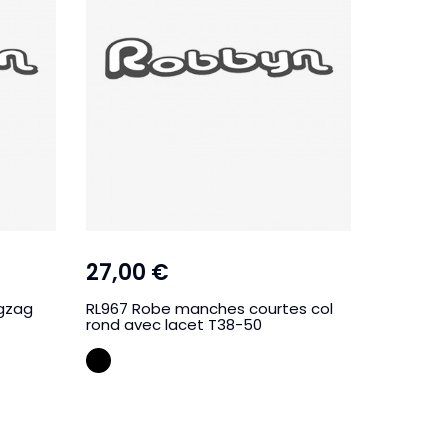
27,00 €
39,99
igzag
RL967 Robe manches courtes col
RL986 Ro
rond avec lacet T38-50
paisley+
NOIR
BLA