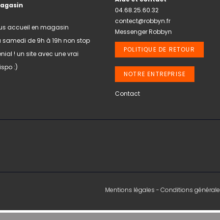
magasin
04.68.25.60.32
contect@robbyn.fr
us accueil en magasin
Messenger Robbyn
u samedi de 9h à 19h non stop
POLITIQUE DE RETOUR
nial ! un site avec une vrai
spo :)
NOTRE ENTREPRISE
Contact
Mentions légales
-
Conditions générale