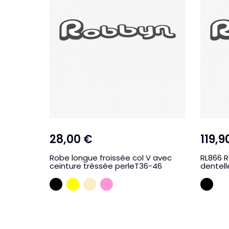
28,00 €
119,9
Robe longue froissée col V avec
RL866 R
ceinture tréssée perleT36-46
dentell
NOIR
JAUNE
CREME
ROSEMALABA
NOI