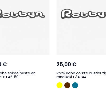
0 €
25,00 €
obe soirée buste en
Ro26 Robe courte bustier z
e TU 42-50
rond kaki t.34-44
R
JAUNE
MARRON
BLEU CANAR