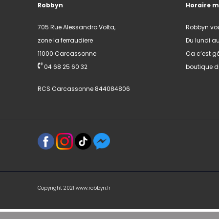
Robbyn
Horaire 
705 Rue Alessandro Volta,
Robbyn vo
zone la ferraudiere
Du lundi a
11000 Carcassonne
Ca c’est gé
04 68 25 60 32
boutique di
RCS Carcassonne 844084806
Copyright 2021 www.robbyn.fr