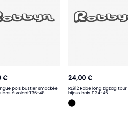
9 €
24,00 €
ongue pois bustier smockée
RL912 Robe long zigzag tour
s bas à volantT36-48
bijoux bois T.34-46
R
NOIR