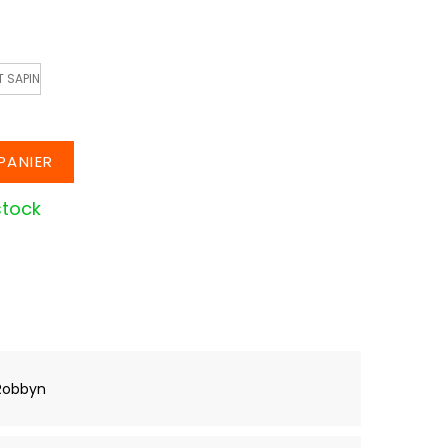
T SAPIN
PANIER
stock
Robbyn