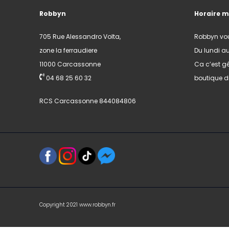
Robbyn
Horaire 
705 Rue Alessandro Volta,
Robbyn vo
zone la ferraudiere
Du lundi a
11000 Carcassonne
Ca c’est gé
04 68 25 60 32
boutique di
RCS Carcassonne 844084806
Copyright 2021 www.robbyn.fr