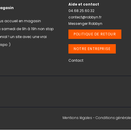
Aide et contact
magasin
04.68.25.60.32
contect@robbyn.fr
us accueil en magasin
Messenger Robbyn
u samedi de 9h à 19h non stop
POLITIQUE DE RETOUR
nial ! un site avec une vrai
spo :)
NOTRE ENTREPRISE
Contact
Mentions légales
-
Conditions générale