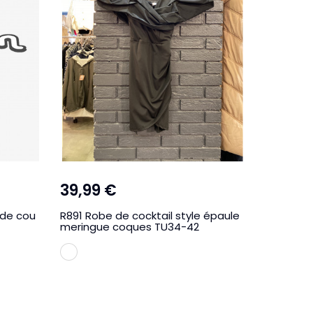
39,99 €
25,00
 de cou
R891 Robe de cocktail style épaule
Ro11 36-
meringue coques TU34-42
style bal
BLANC
ORA