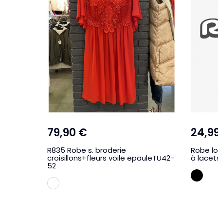
79,90 €
24,9
R835 Robe s. broderie
Robe l
croisillons+fleurs voile epauleTU42-
à lacet
52
NOI
BLANC