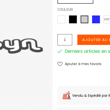
COULEUR
NOIR
BLEU
BLANC
GRIS
VER
ROYAL
SOURI
AJOUTER AU 
Derniers articles en 
Ajouter à mes favoris
Vendu & Expédié par 