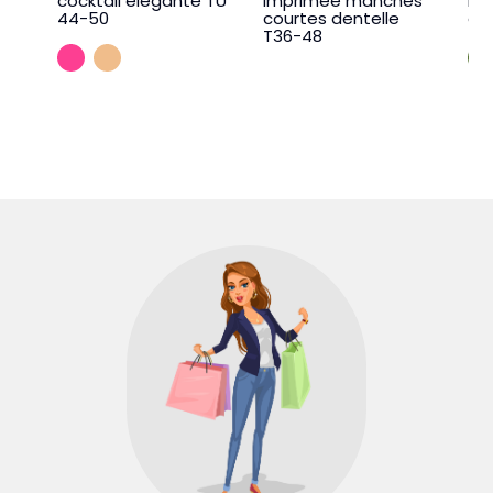
cocktail élégante TU
imprimée manches
mai
44-50
courtes dentelle
ov
T36-48
FUSHIA
PECHE