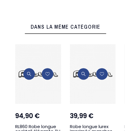
DANS LA MÊME CATÉGORIE
94,90 €
39,99 €
2
RL860 Robe longue
Robe longue lurex
RL