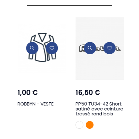
1,00 €
16,50 €
2
ROBBYN - VESTE
PP50 TU34-42 Short
N2
satiné avec ceinture
cr
tressé rond bois
et
BLANC
ORANGE