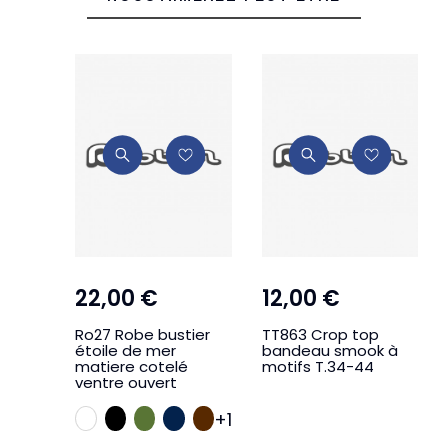
22,00 €
12,00 €
12
Ro27 Robe bustier
TT863 Crop top
TT
étoile de mer
bandeau smook à
ba
matiere cotelé
motifs T.34-44
lé
ventre ouvert
BLANC
NOIR
KAKI
MARINE
MARRON
+1