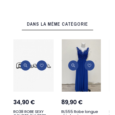
DANS LA MÊME CATÉGORIE
34,90 €
89,90 €
14
RO38 ROBE SEXY
RL555 Robe longue
RL