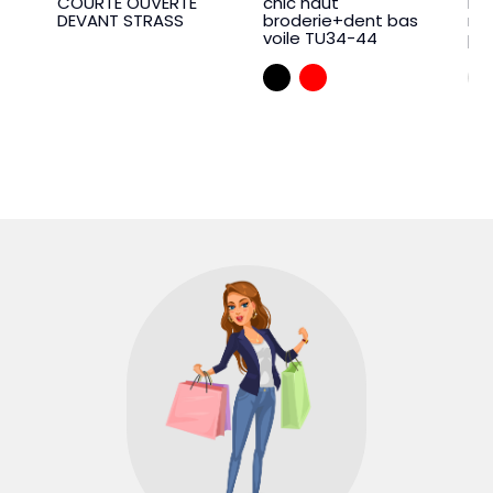
COURTE OUVERTE
chic haut
lo
DEVANT STRASS
broderie+dent bas
ma
voile TU34-44
po
NOIR
ROUGE