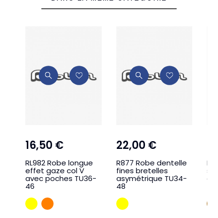
16,50 €
22,00 €
3
RL982 Robe longue
R877 Robe dentelle
RL
effet gaze col V
fines bretelles
sci
avec poches TU36-
asymétrique TU34-
et
46
48
42
JAUNE
ORANGE
JAUNE