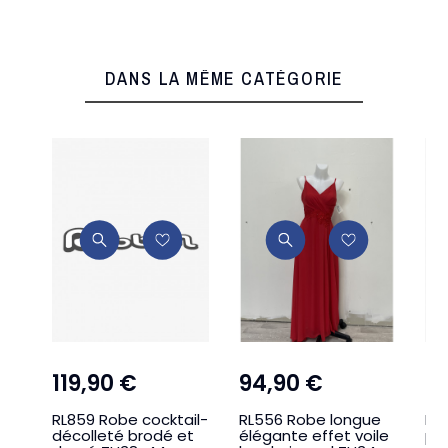
DANS LA MÊME CATÉGORIE
119,90 €
94,90 €
2
RL859 Robe cocktail-
RL556 Robe longue
RL
décolleté brodé et
élégante effet voile
pli