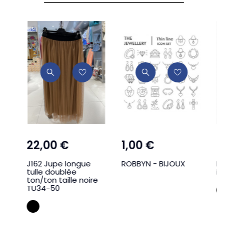
22,00 €
1,00 €
12
J162 Jupe longue
ROBBYN - BIJOUX
B3 
tulle doublée
in
MC
ton/ton taille noire
TU34-50
NOIR