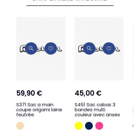
59,90 €
45,00 €
2
S371 Sac a main
S451 Sac cabas 3
A4
coupe origami laine
bandes multi
ba
feutrée
couleur avec anses
de
Beige
JAUNE
MARINE
FUSHIA