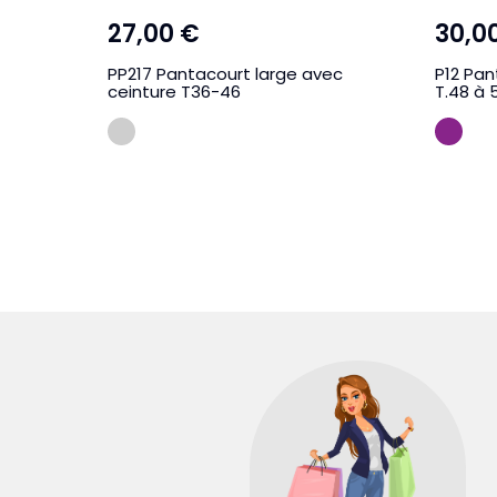
27,00 €
30,0
PP217 Pantacourt large avec
P12 Pan
ceinture T36-46
T.48 à 
GRIS SOURI
VIO