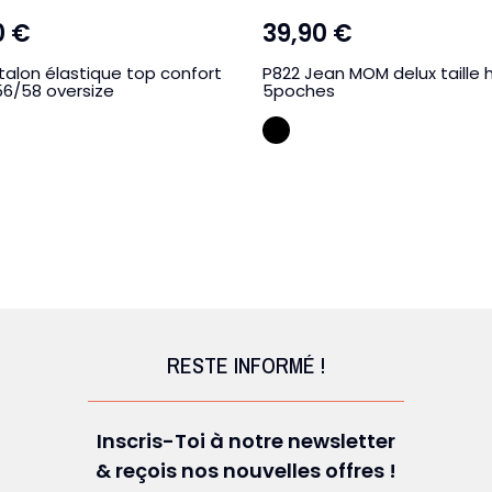
0 €
39,90 €
talon élastique top confort
P822 Jean MOM delux taille 
56/58 oversize
5poches
LINE
Creme
RESTE INFORMÉ !
Inscris-Toi à notre newsletter
& reçois nos nouvelles offres !