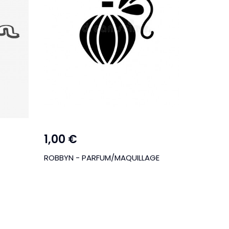
1,00 €
16,90
ROBBYN - PARFUM/MAQUILLAGE
V993 Gil
46
BLA