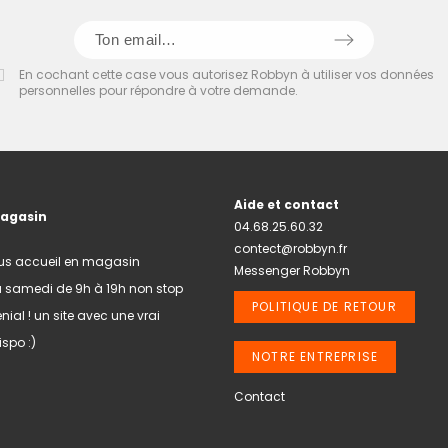
En cochant cette case vous autorisez Robbyn à utiliser vos données
personnelles pour répondre à votre demande.
Aide et contact
magasin
04.68.25.60.32
contect@robbyn.fr
us accueil en magasin
Messenger Robbyn
u samedi de 9h à 19h non stop
POLITIQUE DE RETOUR
nial ! un site avec une vrai
spo :)
NOTRE ENTREPRISE
Contact