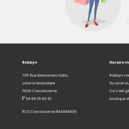
Robbyn
Horaire 
705 Rue Alessandro Volta,
Robbyn vo
zone la ferraudiere
Du lundi a
11000 Carcassonne
Ca c’est gé
04 68 25 60 32
boutique di
RCS Carcassonne 844084806