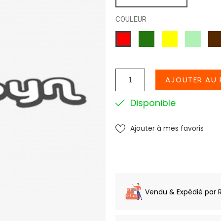
COULEUR
VERT
JAUNE
VERT
MA
ROUGE
D
EAU
AJOUTER AU 
Disponible
Ajouter à mes favoris
Vendu & Expédié par 