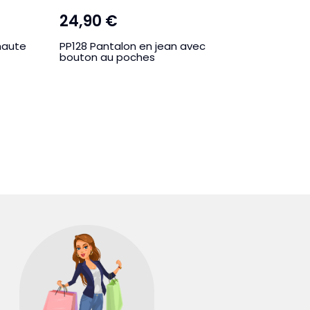
24,90 €
19,99 
haute
PP128 Pantalon en jean avec
PP179 Pa
bouton au poches
poches 
MARI