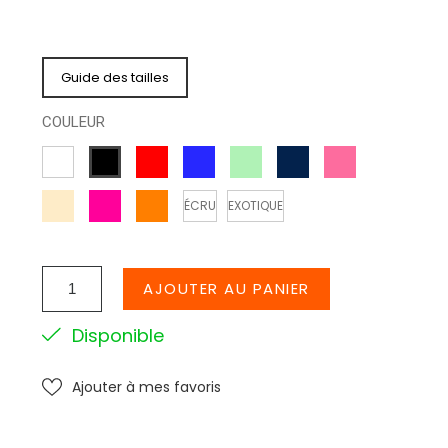
Guide des tailles
COULEUR
ROUGE
BLEU
VERT
MARINE
ROSE
BLANC
NOIR
D
CREME
ROSEFLUO
ORANGE
ÉCRU
EXOTIQUE
EAU
AJOUTER AU PANIER
Disponible
Ajouter à mes favoris