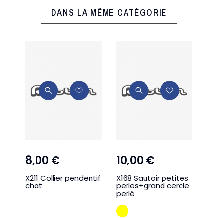
DANS LA MÊME CATÉGORIE
8,00 €
10,00 €
9
X211 Collier pendentif
X168 Sautoir petites
XR
chat
perles+grand cercle
Nic
perlé
col
JAUNE