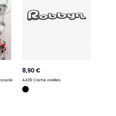
8,90 €
12,90 
 boucle
A439 Cache oreilles
A431 Bon
tresse 
NOIR
BLA