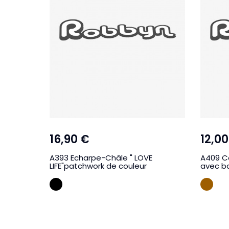
16,90 €
12,00
A393 Echarpe-Châle " LOVE
A409 Ce
LIFE"patchwork de couleur
avec b
NOIR
CA