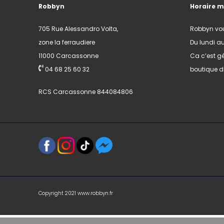
Robbyn
Horaire 
705 Rue Alessandro Volta,
Robbyn vo
zone la ferraudiere
Du lundi a
11000 Carcassonne
Ca c’est gé
04 68 25 60 32
boutique di
RCS Carcassonne 844084806
Copyright 2021 www.robbyn.fr