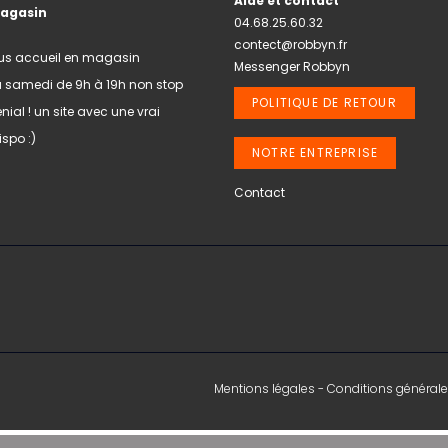
Aide et contact
magasin
04.68.25.60.32
contect@robbyn.fr
us accueil en magasin
Messenger Robbyn
u samedi de 9h à 19h non stop
POLITIQUE DE RETOUR
nial ! un site avec une vrai
spo :)
NOTRE ENTREPRISE
Contact
Mentions légales
-
Conditions générale