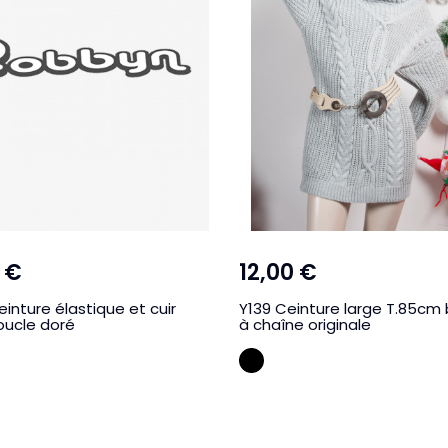
 €
12,00 €
inture élastique et cuir
Y139 Ceinture large T.85cm
oucle doré
à chaîne originale
MEL
Creme