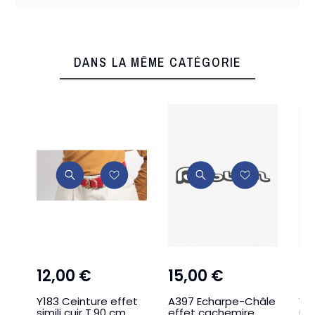
11642
Référence
6 Produits
En stock
DANS LA MÊME CATÉGORIE
12,00 €
15,00 €
4
Y183 Ceinture effet
A397 Echarpe-Châle
Y3
simili cuir T.90 cm
effet cachemire
un