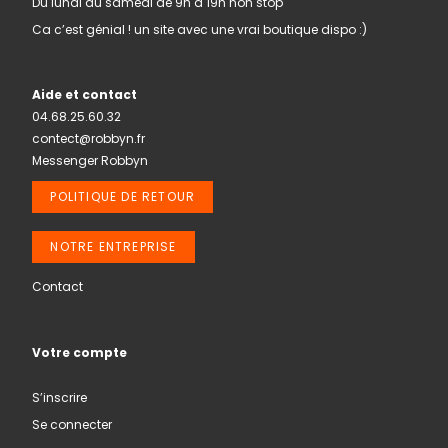
Du lundi au samedi de 9h à 19h non stop
Ca c’est génial ! un site avec une vrai boutique dispo :)
Aide et contact
04.68.25.60.32
contect@robbyn.fr
Messenger Robbyn
POLITIQUE DE RETOUR
NOTRE ENTREPRISE
Contact
Votre compte
S’inscrire
Se connecter