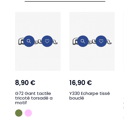
8,90 €
16,90 €
15
G72 Gant tactile
Y330 Echarpe tissé
Z2
tricoté torsadé a
bouclé
de
motif
ma
mo
KAKI CLAIR
ROSE PALE