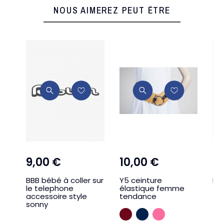
NOUS AIMEREZ PEUT ÊTRE
9,00 €
10,00 €
1,
BBB bébé à coller sur
Y5 ceinture
FDT
le telephone
élastique femme
tra
accessoire style
tendance
sonny
BORDEAUX
MARINE
ROSE