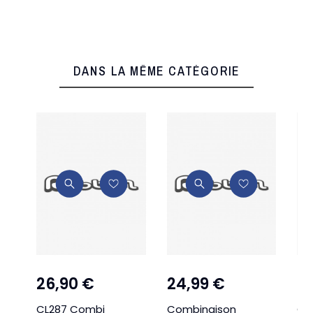
DANS LA MÊME CATÉGORIE
26,90 €
24,99 €
2
CL287 Combi
Combinaison
Co