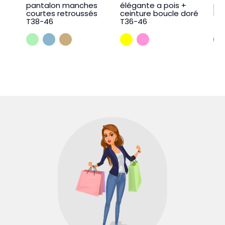
pantalon manches
élégante a pois +
pa
courtes retroussés
ceinture boucle doré
bre
T38-46
T36-46
T3
VERT D EAU
BLEU JEAN
BEIGE
JAUNE
ROSEMALABA