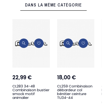
DANS LA MÊME CATÉGORIE
22,99 €
18,00 €
2
CL283 34-48
CL259 Combinaison
CS
Combinaison bustier
débardeur col
BU
smock motif
bénitier ceinture
DE
animalier
TU34-44