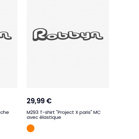
29,99 €
29,95
uche
M293 T-shirt "Project X paris" MC
M303 T-sh
avec élastique
avec col
Orange
Cora