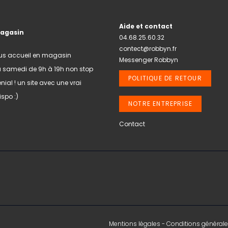
Aide et contact
magasin
04.68.25.60.32
contect@robbyn.fr
us accueil en magasin
Messenger Robbyn
u samedi de 9h à 19h non stop
POLITIQUE DE RETOUR
nial ! un site avec une vrai
spo :)
NOTRE ENTREPRISE
Contact
Mentions légales
-
Conditions générale