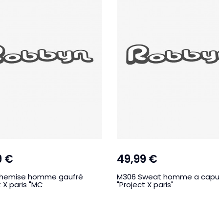
9 €
49,99 €
hemise homme gaufré
M306 Sweat homme a cap
t X paris "MC
"Project X paris"
u jean