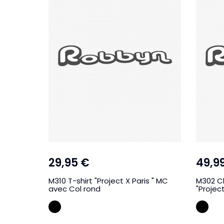
29,95 €
49,9
M310 T-shirt "Project X Paris " MC
M302 C
avec Col rond
"Projec
BLEU ROYAL
Ble