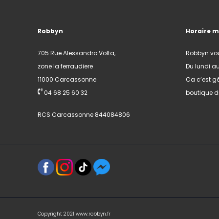
Robbyn
Horaire 
705 Rue Alessandro Volta,
Robbyn vo
zone la ferraudiere
Du lundi a
11000 Carcassonne
Ca c’est gé
04 68 25 60 32
boutique di
RCS Carcassonne 844084806
Copyright 2021 www.robbyn.fr