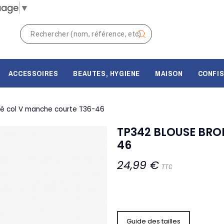
uage
▼
ACCESSOIRES
BEAUTES, HYGIENE
MAISON
CONFIS
dé col V manche courte T36-46
TP342 BLOUSE BRO
46
24,99 €
TTC
Guide des tailles