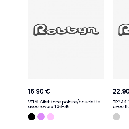
16,90 €
22,9
VF151 Gilet face polaire/bouclette
TP344 
avec revers T36-46
avec fl
NOIR
LILA
ROSE PALE
GRI