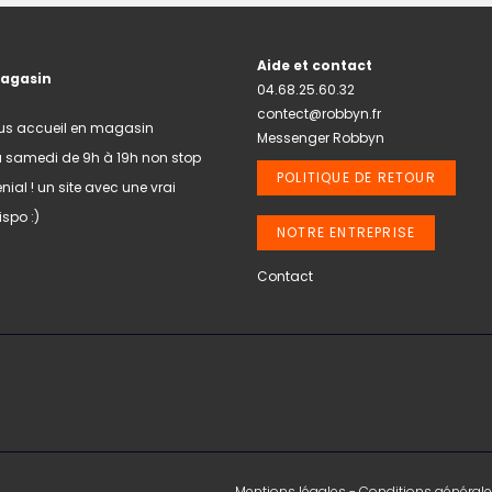
Aide et contact
magasin
04.68.25.60.32
contect@robbyn.fr
us accueil en magasin
Messenger Robbyn
u samedi de 9h à 19h non stop
POLITIQUE DE RETOUR
nial ! un site avec une vrai
spo :)
NOTRE ENTREPRISE
Contact
Mentions légales
-
Conditions générale