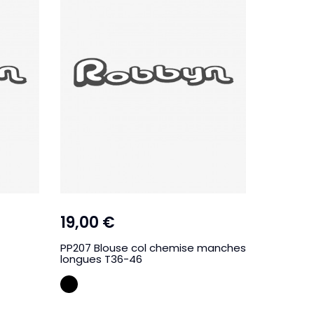
19,00 €
24,90
PP207 Blouse col chemise manches
TP373 Bl
longues T36-46
capuche 
NOIR
BLA