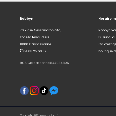
Robbyn
Horaire 
705 Rue Alessandro Volta,
Robbyn vo
zone la ferraudiere
Du lundi a
11000 Carcassonne
Ca c’est gé
04 68 25 60 32
boutique di
RCS Carcassonne 844084806
Copyright 2021 www.robbyn.fr