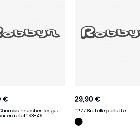
0 €
29,90 €
Chemise manches longue
TP77 Bretelle paillette
eur en reliefT38-46
NOIR
S SOURI