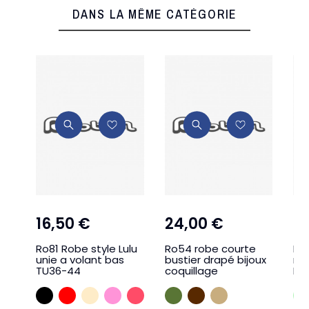
DANS LA MÊME CATÉGORIE
16,50 €
24,00 €
2
Ro81 Robe style Lulu
Ro54 robe courte
Ro
unie a volant bas
bustier drapé bijoux
ma
TU36-44
coquillage
La
NOIR
ROUGE
CREME
ROSEMALABA
CORAIL
KAKI
MARRON
BEIGE