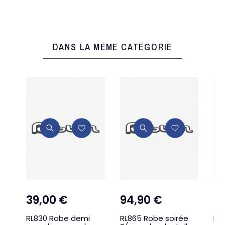
DANS LA MÊME CATÉGORIE
39,00 €
94,90 €
5
RL830 Robe demi
RL865 Robe soirée
Ro