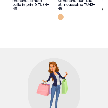
manches smock
S/manche dentelle
co
taille imprimé TU34-
et mousseline TU42-
46
48
PECHE