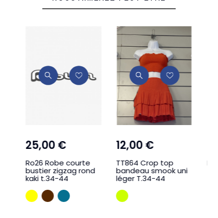
25,00 €
12,00 €
1,
Ro26 Robe courte
TT864 Crop top
RO
bustier zigzag rond
bandeau smook uni
kaki t.34-44
léger T.34-44
JAUNE
MARRON
BLEU CANAR
VERT POMME