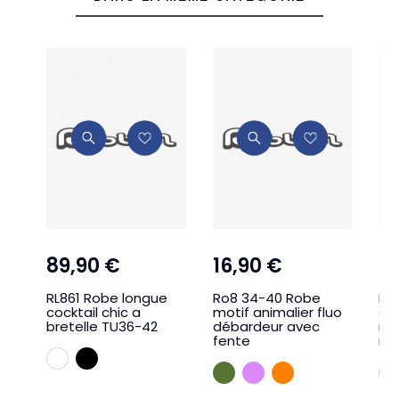
89,90 €
16,90 €
4
RL861 Robe longue
Ro8 34-40 Robe
RL
cocktail chic a
motif animalier fluo
as
bretelle TU36-42
débardeur avec
ma
fente
ma
BLANC
NOIR
KAKI
LILA
ORANGE