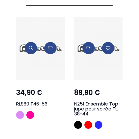
34,90 €
89,90 €
4
RL880 T46-56
N251 Ensemble Top-
RL
jupe pour soirée TU
tro
38-44
bo
LILA
ROSEFLUO
NOIR
ROUGE
BLEU ROYAL