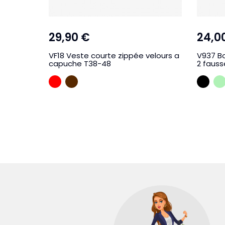
29,90 €
24,0
VF18 Veste courte zippée velours a
V937 Bo
capuche T38-48
2 faus
ROUGE
MARRON
NOI