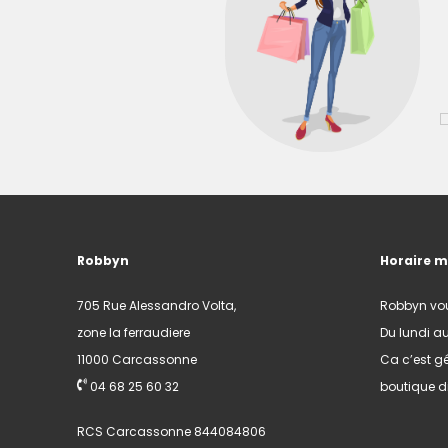
Robbyn
Horaire 
705 Rue Alessandro Volta,
Robbyn vo
zone la ferraudiere
Du lundi a
11000 Carcassonne
Ca c’est gé
04 68 25 60 32
boutique di
RCS Carcassonne 844084806