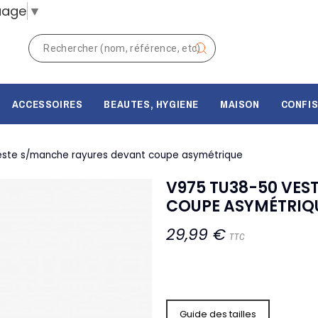
uage
▼
ACCESSOIRES
BEAUTES, HYGIENE
MAISON
CONFIS
este s/manche rayures devant coupe asymétrique
V975 TU38-50 VES
COUPE ASYMÉTRIQ
29,99 €
TTC
Guide des tailles