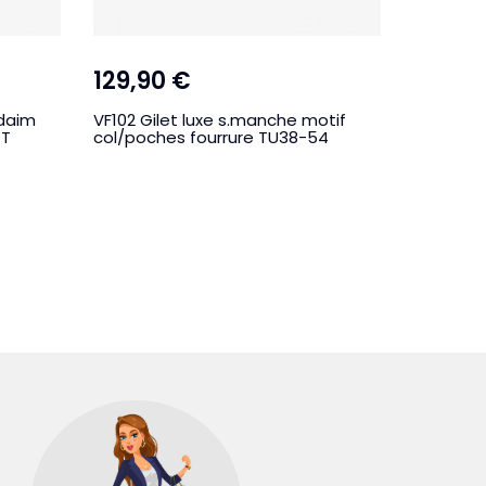
129,90 €
34,90
daim
VF102 Gilet luxe s.manche motif
VF93 Ves
GT
col/poches fourrure TU38-54
manche 
VIOL