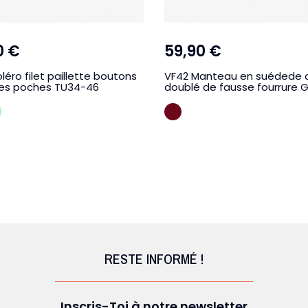
0 €
59,90 €
léro filet paillette boutons
VF42 Manteau en suédede 
ses poches TU34-46
doublé de fausse fourrure 
R
VERT D EAU
BORDEAUX
RESTE INFORMÉ !
Inscris-Toi à notre newsletter