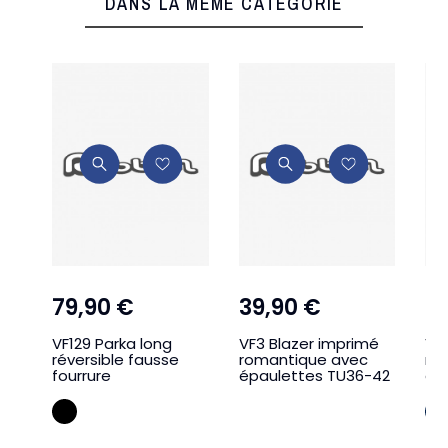
DANS LA MÊME CATÉGORIE
79,90 €
39,90 €
2
VF129 Parka long
VF3 Blazer imprimé
VF1
réversible fausse
romantique avec
ma
fourrure
épaulettes TU36-42
co
Marine