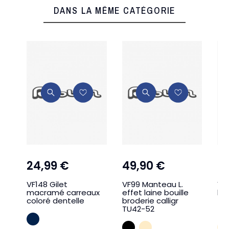
DANS LA MÊME CATÉGORIE
24,99 €
49,90 €
4
VF148 Gilet
VF99 Manteau L.
VF
macramé carreaux
effet laine bouille
bo
coloré dentelle
broderie calligr
fin
TU42-52
TU
MARINE
NOIR
CREME