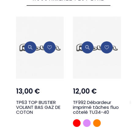
12,00 €
1,00 €
19
TF992 Débardeur
ROBBYN - Pull
CS
DE
imprimé tâches fluo
Co
côtelé TU34-40
co
él
ROUGE
LILA
ORANGE