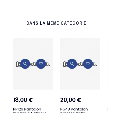
DANS LA MÊME CATÉGORIE
18,00 €
20,00 €
19
PP129 Pantalon
P548 Pantalon
PP8