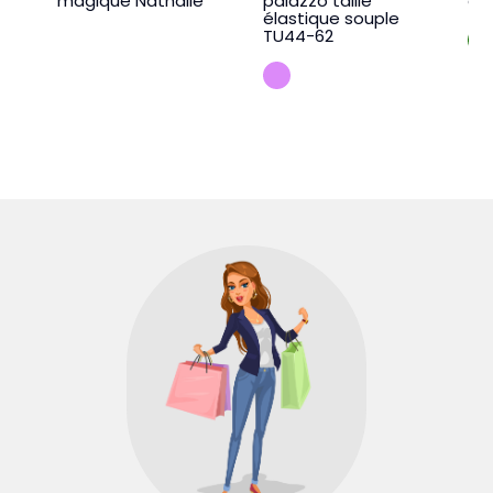
magique Nathalie
palazzo taille
ce
élastique souple
TU44-62
LILA