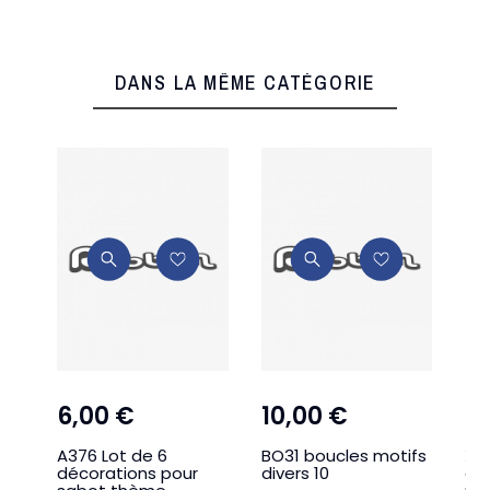
DANS LA MÊME CATÉGORIE
6,00 €
10,00 €
1
A376 Lot de 6
BO31 boucles motifs
X4B
décorations pour
divers 10
ch