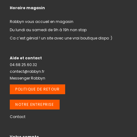
Horaire magasin
Robbyn vous accueil en magasin
Du lundi au samedi de 9h à 19h non stop
Ca c’est génial ! un site avec une vrai boutique dispo :)
Aide et contact
04.68.25.60.32
contect@robbyn.fr
Messenger Robbyn
POLITIQUE DE RETOUR
NOTRE ENTREPRISE
Contact
Votre compte