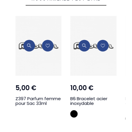
5,00 €
10,00 €
9
oux
Z397 Parfum femme
B6 Bracelet acier
LC
pour Sac 33ml
inoxydable
cou
54
Dorée