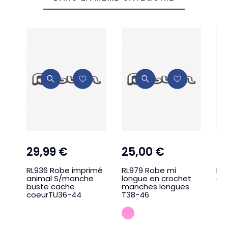
29,99 €
25,00 €
3
RL936 Robe imprimé
RL979 Robe mi
RL
animal S/manche
longue en crochet
crê
buste cache
manches longues
TU
coeurTU36-44
T38-46
ROSEMALABA