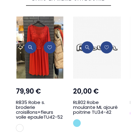
79,90 €
20,00 €
3
R835 Robe s.
RL802 Robe
RL
broderie
moulante ML ajouré
croisillons+fleurs
poitrine TU34-42
voile epauleTU42-52
BLEU CIEL
BLANC